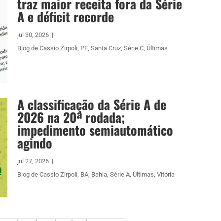
traz maior receita fora da Série
A e déficit recorde
jul 30, 2026
|
Blog de Cassio Zirpoli
,
PE
,
Santa Cruz
,
Série C
,
Últimas
A classificação da Série A de
2026 na 20ª rodada;
impedimento semiautomático
agindo
jul 27, 2026
|
Blog de Cassio Zirpoli
,
BA
,
Bahia
,
Série A
,
Últimas
,
Vitória