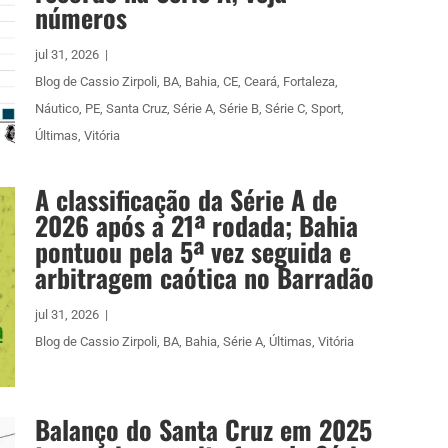
números
jul 31, 2026
|
Blog de Cassio Zirpoli
,
BA
,
Bahia
,
CE
,
Ceará
,
Fortaleza
,
Náutico
,
PE
,
Santa Cruz
,
Série A
,
Série B
,
Série C
,
Sport
,
Últimas
,
Vitória
A classificação da Série A de
2026 após a 21ª rodada; Bahia
pontuou pela 5ª vez seguida e
arbitragem caótica no Barradão
jul 31, 2026
|
Blog de Cassio Zirpoli
,
BA
,
Bahia
,
Série A
,
Últimas
,
Vitória
Balanço do Santa Cruz em 2025