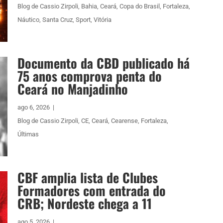
Blog de Cassio Zirpoli
,
Bahia
,
Ceará
,
Copa do Brasil
,
Fortaleza
,
Náutico
,
Santa Cruz
,
Sport
,
Vitória
Documento da CBD publicado há
75 anos comprova penta do
Ceará no Manjadinho
ago 6, 2026
|
Blog de Cassio Zirpoli
,
CE
,
Ceará
,
Cearense
,
Fortaleza
,
Últimas
CBF amplia lista de Clubes
Formadores com entrada do
CRB; Nordeste chega a 11
ago 5, 2026
|