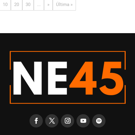
10
20
30
...
»
Última »