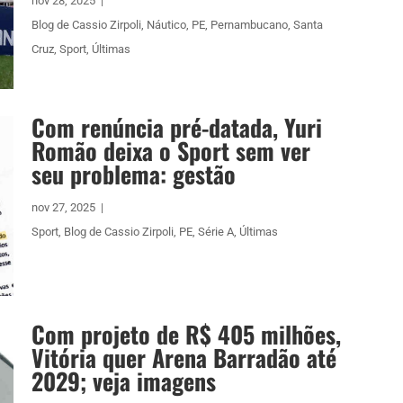
nov 28, 2025
|
Blog de Cassio Zirpoli
,
Náutico
,
PE
,
Pernambucano
,
Santa
Cruz
,
Sport
,
Últimas
Com renúncia pré-datada, Yuri
Romão deixa o Sport sem ver
seu problema: gestão
nov 27, 2025
|
Sport
,
Blog de Cassio Zirpoli
,
PE
,
Série A
,
Últimas
Com projeto de R$ 405 milhões,
Vitória quer Arena Barradão até
2029; veja imagens