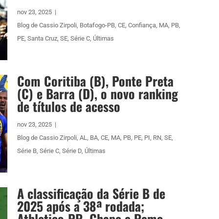
nov 23, 2025
|
Blog de Cassio Zirpoli
,
Botafogo-PB
,
CE
,
Confiança
,
MA
,
PB
,
PE
,
Santa Cruz
,
SE
,
Série C
,
Últimas
Com Coritiba (B), Ponte Preta
(C) e Barra (D), o novo ranking
de títulos de acesso
nov 23, 2025
|
Blog de Cassio Zirpoli
,
AL
,
BA
,
CE
,
MA
,
PB
,
PE
,
PI
,
RN
,
SE
,
Série B
,
Série C
,
Série D
,
Últimas
A classificação da Série B de
2025 após a 38ª rodada;
Athletico-PR, Chape e Remo