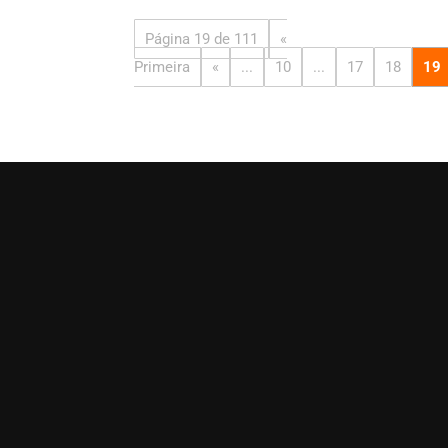
Página 19 de 111
«
Primeira
«
...
10
...
17
18
19