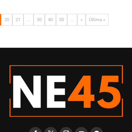
20
21
...
30
40
50
...
»
Última »