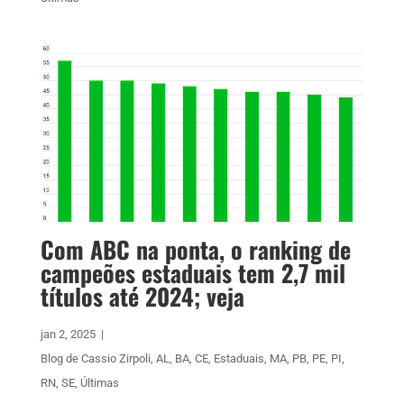
Com ABC na ponta, o ranking de
campeões estaduais tem 2,7 mil
títulos até 2024; veja
jan 2, 2025
|
Blog de Cassio Zirpoli
,
AL
,
BA
,
CE
,
Estaduais
,
MA
,
PB
,
PE
,
PI
,
RN
,
SE
,
Últimas