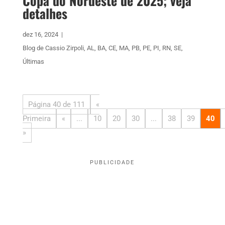
Copa do Nordeste de 2025; veja
detalhes
dez 16, 2024
|
Blog de Cassio Zirpoli
,
AL
,
BA
,
CE
,
MA
,
PB
,
PE
,
PI
,
RN
,
SE
,
Últimas
Página 40 de 111
«
Primeira
«
...
10
20
30
...
38
39
40
»
PUBLICIDADE