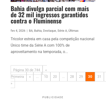
Bahia divulga parcial com mais
de 32 mil ingressos garantidos
contra o Fluminense
fev 4, 2026
|
BA
,
Bahia
,
Destaque
,
Série A
,
Últimas
Tricolor estreia em casa pela competição nacional
Único time da Série A com 100% de
aproveitamento na temporada, o...
Página 30 de 744
«
Primeira
«
...
10
20
...
28
29
30
31
»
PUBLICIDADE