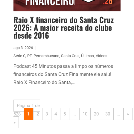
Raio X financeiro do Santa Cruz
2026: A maior receita do clube
desde 2016
ago 3, 2026
|
Série C
,
PE
,
Pernambucano
,
Santa Cruz
,
Últimas
,
Vídeos
Podcast 45 Minutos passa a limpo os números
financeiros do Santa Cruz Finalmente ele saiu!
Raio X Financeiro do Santa,...
Página 1 de
528
1
2
3
4
5
...
10
20
30
...
»
»