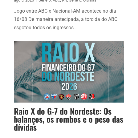
ago 5, 2026
|
Série D
,
ABC
,
RN
,
Série C
,
Últimas
Jogo entre ABC x Nacional-AM acontece no dia
16/08 De maneira antecipada, a torcida do ABC
esgotou todos os ingressos...
Raio X do G-7 do Nordeste: Os
balanços, os rombos e o peso das
dívidas