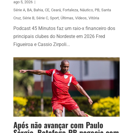
ago 5, 2026
|
Série A
,
BA
,
Bahia
,
CE
,
Ceará
,
Fortaleza
,
Náutico
,
PB
,
Santa
Cruz
,
Série B
,
Série C
,
Sport
,
Últimas
,
Vídeos
,
Vitória
Podcast 45 Minutos faz um raio-x financeiro dos
principais clubes do Nordeste em 2026 Fred
Figueiroa e Cassio Zirpoli...
Após não avançar com Paulo
Sérgio, Botafogo-PB negocia com