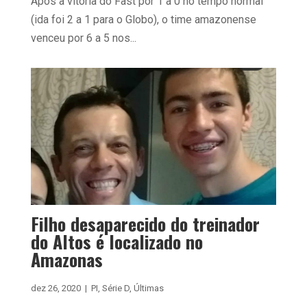
Após a vitória do Fast por 1 a 0 no tempo normal
(ida foi 2 a 1 para o Globo), o time amazonense
venceu por 6 a 5 nos...
Filho desaparecido do treinador
do Altos é localizado no
Amazonas
dez 26, 2020
|
PI
,
Série D
,
Últimas