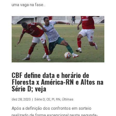
uma vaga na fase...
CBF define data e horário de
Floresta x América-RN e Altos na
Série D; veja
dez 28, 2020
|
Série D
,
CE
,
PI
,
RN
,
Últimas
Após a definição dos confrontos em sorteio
realizado de forma excepcional nesta segunda-