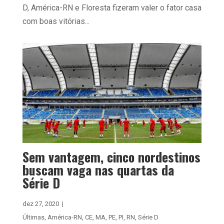
D, América-RN e Floresta fizeram valer o fator casa
com boas vitórias...
Sem vantagem, cinco nordestinos
buscam vaga nas quartas da
Série D
dez 27, 2020
|
Últimas
,
América-RN
,
CE
,
MA
,
PE
,
PI
,
RN
,
Série D