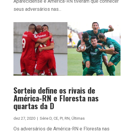
Aparecidense e América-RN tiveram que conhecer
seus adversários nas...
Sorteio define os rivais de
América-RN e Floresta nas
quartas da D
dez 27, 2020
|
Série D
,
CE
,
PI
,
RN
,
Últimas
Os adversários de América-RN e Floresta nas