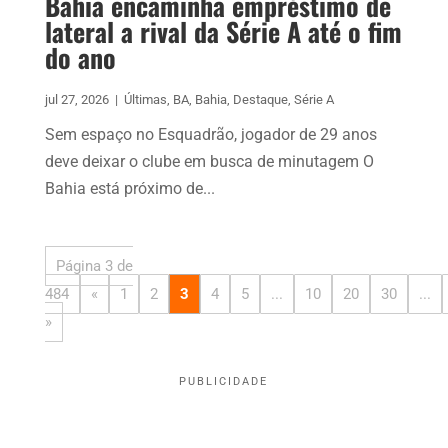
Bahia encaminha empréstimo de
lateral a rival da Série A até o fim
do ano
jul 27, 2026
|
Últimas
,
BA
,
Bahia
,
Destaque
,
Série A
Sem espaço no Esquadrão, jogador de 29 anos
deve deixar o clube em busca de minutagem O
Bahia está próximo de...
Página 3 de
484
«
1
2
3
4
5
...
10
20
30
...
»
PUBLICIDADE