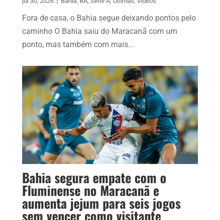
jul 30, 2026
|
Bahia
,
BA
,
Série A
,
Últimas
,
Vídeos
Fora de casa, o Bahia segue deixando pontos pelo
caminho O Bahia saiu do Maracanã com um
ponto, mas também com mais...
Bahia segura empate com o
Fluminense no Maracanã e
aumenta jejum para seis jogos
sem vencer como visitante