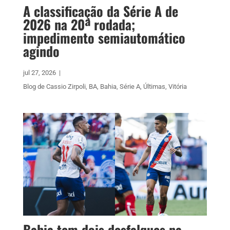
A classificação da Série A de
2026 na 20ª rodada;
impedimento semiautomático
agindo
jul 27, 2026
|
Blog de Cassio Zirpoli
,
BA
,
Bahia
,
Série A
,
Últimas
,
Vitória
Bahia tem dois desfalques na