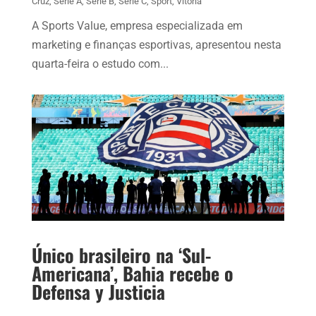
Cruz
,
Série A
,
Série B
,
Série C
,
Sport
,
Vitória
A Sports Value, empresa especializada em
marketing e finanças esportivas, apresentou nesta
quarta-feira o estudo com...
Único brasileiro na ‘Sul-
Americana’, Bahia recebe o
Defensa y Justicia