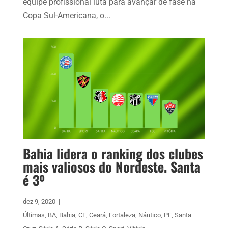
equipe profissional luta para avançar de fase na
Copa Sul-Americana, o...
Bahia lidera o ranking dos clubes
mais valiosos do Nordeste. Santa
é 3º
dez 9, 2020
|
Últimas
,
BA
,
Bahia
,
CE
,
Ceará
,
Fortaleza
,
Náutico
,
PE
,
Santa