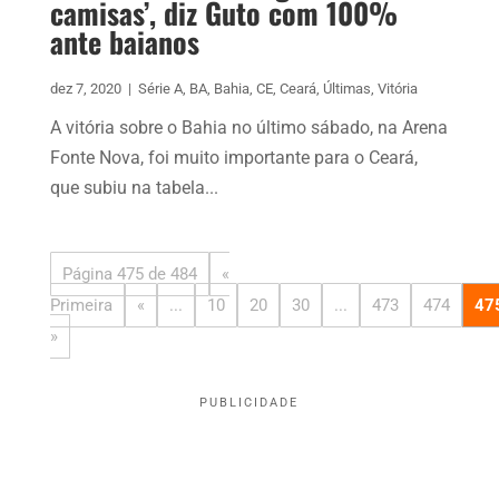
camisas’, diz Guto com 100%
ante baianos
dez 7, 2020
|
Série A
,
BA
,
Bahia
,
CE
,
Ceará
,
Últimas
,
Vitória
A vitória sobre o Bahia no último sábado, na Arena
Fonte Nova, foi muito importante para o Ceará,
que subiu na tabela...
Página 475 de 484
«
Primeira
«
...
10
20
30
...
473
474
47
»
PUBLICIDADE