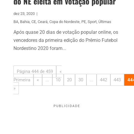
do NE eleita em votação popular
dez 23, 2020
|
BA
,
Bahia
,
CE
,
Ceará
,
Copa do Nordeste
,
PE
,
Sport
,
Últimas
Após quase 20 dias de votação popular online, os
vencedores da primeira edição do Prêmio Futebol
Nordestino 2020 foram...
Página 444 de 459
«
Primeira
«
...
10
20
30
...
442
443
44
»
PUBLICIDADE