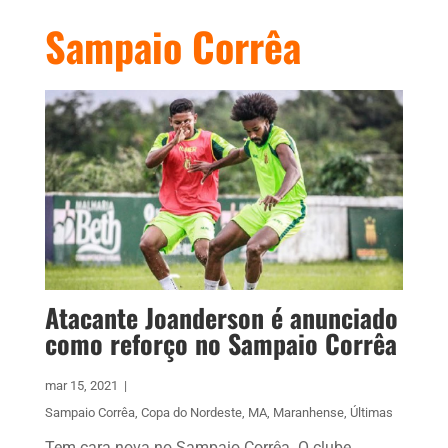
Sampaio Corrêa
Atacante Joanderson é anunciado
como reforço no Sampaio Corrêa
mar 15, 2021
|
Sampaio Corrêa
,
Copa do Nordeste
,
MA
,
Maranhense
,
Últimas
Tem cara nova no Sampaio Corrêa. O clube