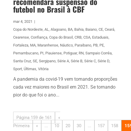
recomendará suspensão do
futebol no Brasil à CBF
mar 4, 2021
|
Copa do Nordeste
,
AL
,
Alagoano
,
BA
,
Bahia
,
Baiano
,
CE
,
Ceará
,
Cearense
,
Confiança
,
Copa do Brasil
,
CRB
,
CSA
,
Estaduais
,
Fortaleza
,
MA
,
Maranhense
,
Náutico
,
Paraibano
,
PB
,
PE
,
Pernambucano
,
PI
,
Piauiense
,
Potiguar
,
RN
,
Sampaio Corrêa
,
Santa Cruz
,
SE
,
Sergipano
,
Série A
,
Série B
,
Série C
,
Série D
,
Sport
,
Últimas
,
Vitória
A pandemia da covid-19 vem tomando proporções
cada vez maiores no Brasil em 2021. Se tornando
pior do que foi o ano...
Página 159 de 161
«
Primeira
«
...
10
20
30
...
157
158
15