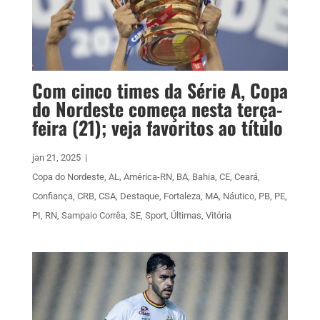
Com cinco times da Série A, Copa
do Nordeste começa nesta terça-
feira (21); veja favoritos ao título
jan 21, 2025
|
Copa do Nordeste
,
AL
,
América-RN
,
BA
,
Bahia
,
CE
,
Ceará
,
Confiança
,
CRB
,
CSA
,
Destaque
,
Fortaleza
,
MA
,
Náutico
,
PB
,
PE
,
PI
,
RN
,
Sampaio Corrêa
,
SE
,
Sport
,
Últimas
,
Vitória