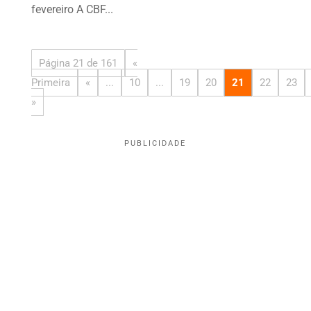
fevereiro A CBF...
Página 21 de 161
«
Primeira
«
...
10
...
19
20
21
22
23
»
PUBLICIDADE