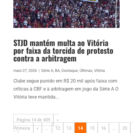
STJD mantém multa ao Vitória
por faixa da torcida de protesto
contra a arbitragem
maio 27, 2026
|
Série A
,
BA
,
Destaque
,
Últimas
,
Vitória
Clube segue punido em R$ 20 mil após faixa com
críticas à CBF e à arbitragem em jogo da Série A O
Vitória teve mantida...
Página 14 de 409
«
Primeira
«
...
12
13
14
15
16
...
20