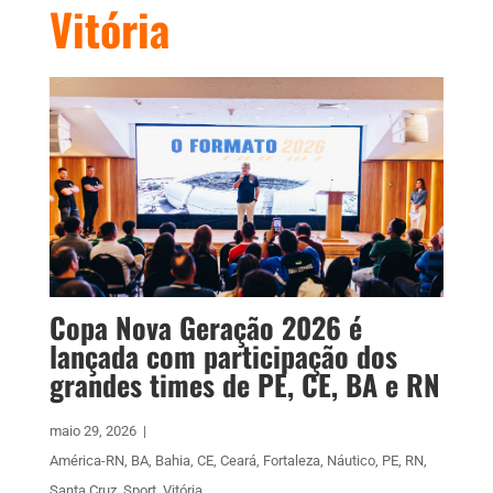
Vitória
Copa Nova Geração 2026 é
lançada com participação dos
grandes times de PE, CE, BA e RN
maio 29, 2026
|
América-RN
,
BA
,
Bahia
,
CE
,
Ceará
,
Fortaleza
,
Náutico
,
PE
,
RN
,
Santa Cruz
,
Sport
,
Vitória