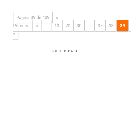
Página 39 de 409
«
Primeira
«
...
10
20
30
...
37
38
39
»
PUBLICIDADE