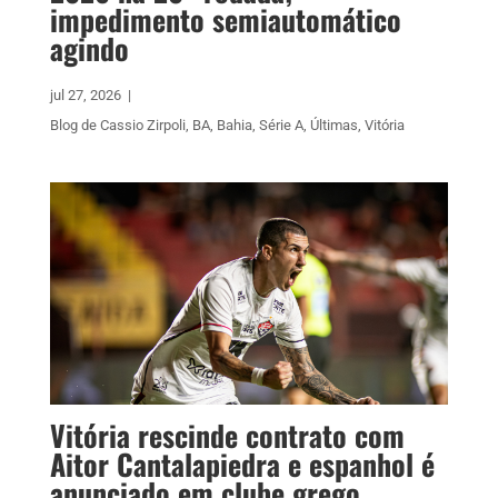
impedimento semiautomático
agindo
jul 27, 2026
|
Blog de Cassio Zirpoli
,
BA
,
Bahia
,
Série A
,
Últimas
,
Vitória
Vitória rescinde contrato com
Aitor Cantalapiedra e espanhol é
anunciado em clube grego