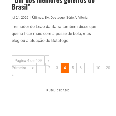
Brasil”
jul 24, 2026
|
Últimas
,
BA
,
Destaque
,
Série A
,
Vitória
Treinador do Leão da Barra também disse que
queria ficar mais com a posse de bola, mas
elogiou a atuação do Botafogo...
Página 4 de 409
«
Primeira
«
...
2
3
4
5
6
...
10
20
»
PUBLICIDADE