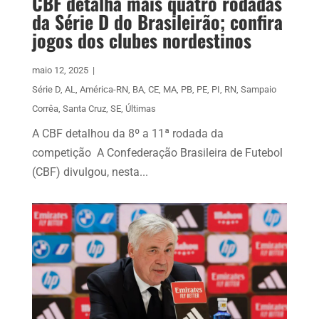
CBF detalha mais quatro rodadas
da Série D do Brasileirão; confira
jogos dos clubes nordestinos
maio 12, 2025
|
Série D
,
AL
,
América-RN
,
BA
,
CE
,
MA
,
PB
,
PE
,
PI
,
RN
,
Sampaio
Corrêa
,
Santa Cruz
,
SE
,
Últimas
A CBF detalhou da 8º a 11ª rodada da
competição A Confederação Brasileira de Futebol
(CBF) divulgou, nesta...