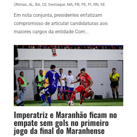
Últimas
,
AL
,
BA
,
CE
,
Destaque
,
MA
,
PB
,
PE
,
PI
,
RN
,
SE
Em nota conjunta, presidentes enfatizam
compromisso de articular candidaturas aos
maiores cargos da entidade Com...
Imperatriz e Maranhão ficam no
empate sem gols no primeiro
jogo da final do Maranhense