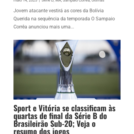
maio 14, 2025
|
Série D
,
MA
,
Sampaio Corrêa
,
Últimas
Jovem atacante vestirá as cores da Bolívia
Querida na sequência da temporada O Sampaio
Corrêa anunciou mais uma...
Sport e Vitória se classificam às
quartas de final da Série B do
Brasileirão Sub-20; Veja o
resumo dos jogos