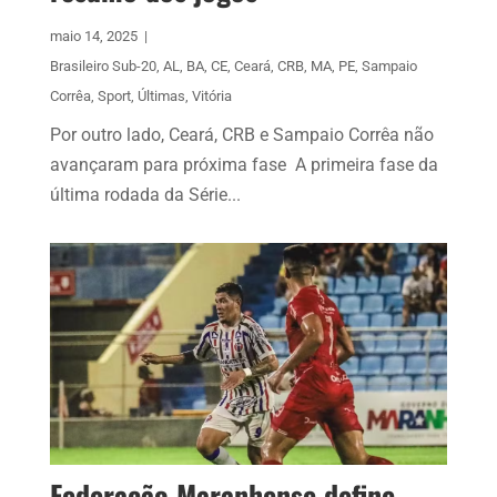
maio 14, 2025
|
Brasileiro Sub-20
,
AL
,
BA
,
CE
,
Ceará
,
CRB
,
MA
,
PE
,
Sampaio
Corrêa
,
Sport
,
Últimas
,
Vitória
Por outro lado, Ceará, CRB e Sampaio Corrêa não
avançaram para próxima fase A primeira fase da
última rodada da Série...
Federação Maranhense define