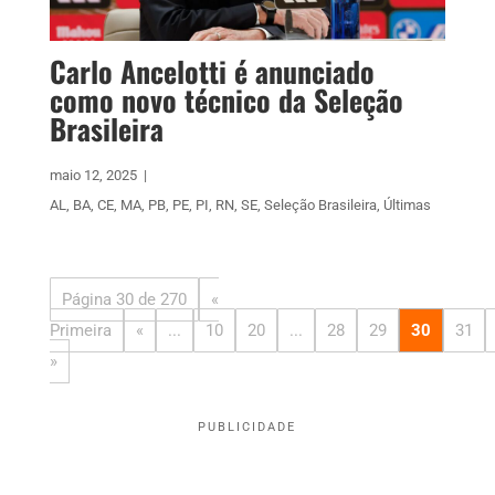
Carlo Ancelotti é anunciado
como novo técnico da Seleção
Brasileira
maio 12, 2025
|
AL
,
BA
,
CE
,
MA
,
PB
,
PE
,
PI
,
RN
,
SE
,
Seleção Brasileira
,
Últimas
Página 30 de 270
«
Primeira
«
...
10
20
...
28
29
30
31
»
PUBLICIDADE