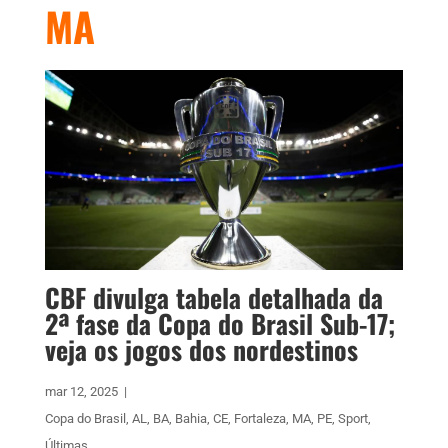
MA
CBF divulga tabela detalhada da
2ª fase da Copa do Brasil Sub-17;
veja os jogos dos nordestinos
mar 12, 2025
|
Copa do Brasil
,
AL
,
BA
,
Bahia
,
CE
,
Fortaleza
,
MA
,
PE
,
Sport
,
Últimas