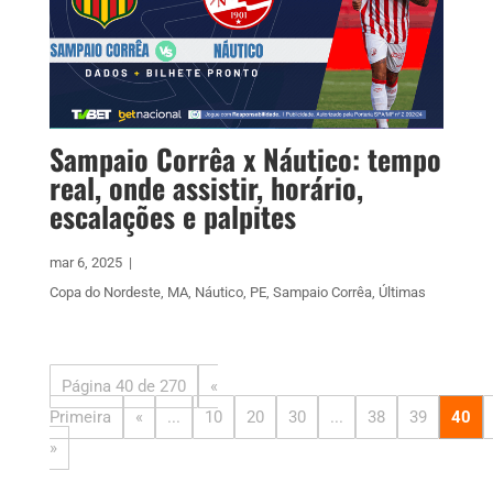
Sampaio Corrêa x Náutico: tempo
real, onde assistir, horário,
escalações e palpites
mar 6, 2025
|
Copa do Nordeste
,
MA
,
Náutico
,
PE
,
Sampaio Corrêa
,
Últimas
Página 40 de 270
«
Primeira
«
...
10
20
30
...
38
39
40
»