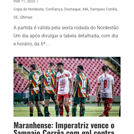
mar 11, 2025
|
Copa do Nordeste
,
Confiança
,
Destaque
,
MA
,
Sampaio Corrêa
,
SE
,
Últimas
A partida é válida pela sexta rodada do Nordestão
Um dia após divulgar a tabela detalhada, com dia
e horário, da 6ª...
Maranhense: Imperatriz vence o
Sampaio Corrêa com gol contra