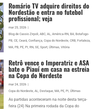
Romário TV adquire direitos do
Nordestão e entra no futebol
profissional; veja
mar 25, 2026
|
Blog de Cassio Zirpoli
,
ABC
,
AL
,
América-RN
,
BA
,
Botafogo-
PB
,
CE
,
Ceará
,
Confiança
,
Copa do Nordeste
,
CRB
,
Fortaleza
,
MA
,
PB
,
PE
,
PI
,
RN
,
SE
,
Sport
,
Últimas
,
Vitória
Retrô vence o Imperatriz e ASA
bate o Piauí em casa na estreia
na Copa do Nordeste
mar 24, 2026
|
Copa do Nordeste
,
AL
,
Destaque
,
MA
,
PE
,
PI
,
Últimas
As partidas aconteceram na noite desta terça-
feira (24) Na primeira rodada da Copa do