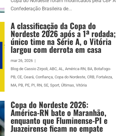
Copa do Nordeste foram modificados pela CBF A
Confederação Brasileira de...
A classificação da Copa do
Nordeste 2026 após a 1ª rodada;
único time na Série A, o Vitória
largou com derrota em casa
mar 26, 2026
|
Blog de Cassio Zirpoli
,
ABC
,
AL
,
América-RN
,
BA
,
Botafogo-
PB
,
CE
,
Ceará
,
Confiança
,
Copa do Nordeste
,
CRB
,
Fortaleza
,
MA
,
PB
,
PE
,
PI
,
RN
,
SE
,
Sport
,
Últimas
,
Vitória
Copa do Nordeste 2026:
América-RN bate o Maranhão,
enquanto que Fluminense-PI e
Juazeirense ficam no empate