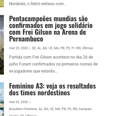
Nordeste, o Retrô estreou com...
Pentacampeões mundias são
confirmados em jogo solidário
com Frei Gilson na Arena de
Pernambuco
mar 23, 2026
|
SE
,
AL
,
BA
,
CE
,
MA
,
PB
,
PE
,
PI
,
RN
,
Últimas
Partida com Frei Gilson acontece no dia 26 de
julho Foram confirmados os primeiros nomes de
ex-jogadores que estarão...
Feminino A3: veja os resultados
dos times nordestinos
mar 22, 2026
|
Brasileiro Feminino
,
AL
,
BA
,
CE
,
MA
,
PB
,
PE
,
RN
,
Sampaio
Corrêa
,
SE
,
Últimas