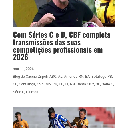
Com Séries C e D, CBF completa
transmissões das suas
competições profissionais em
2026
mar 11, 2026
|
Blog de Cassio Zirpoli
,
ABC
,
AL
,
América-RN
,
BA
,
Botafogo-PB
,
CE
,
Confiança
,
CSA
,
MA
,
PB
,
PE
,
PI
,
RN
,
Santa Cruz
,
SE
,
Série C
,
Série D
,
Últimas