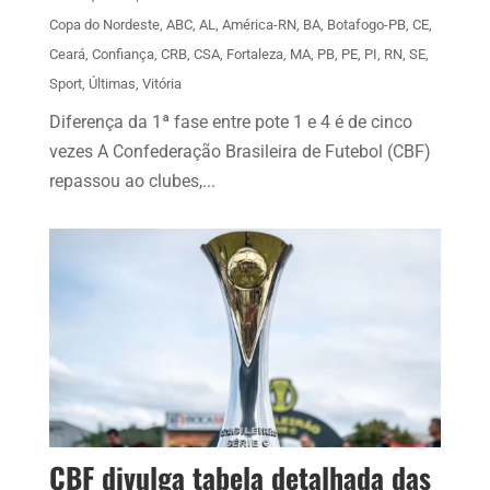
Copa do Nordeste
,
ABC
,
AL
,
América-RN
,
BA
,
Botafogo-PB
,
CE
,
Ceará
,
Confiança
,
CRB
,
CSA
,
Fortaleza
,
MA
,
PB
,
PE
,
PI
,
RN
,
SE
,
Sport
,
Últimas
,
Vitória
Diferença da 1ª fase entre pote 1 e 4 é de cinco
vezes A Confederação Brasileira de Futebol (CBF)
repassou ao clubes,...
CBF divulga tabela detalhada das