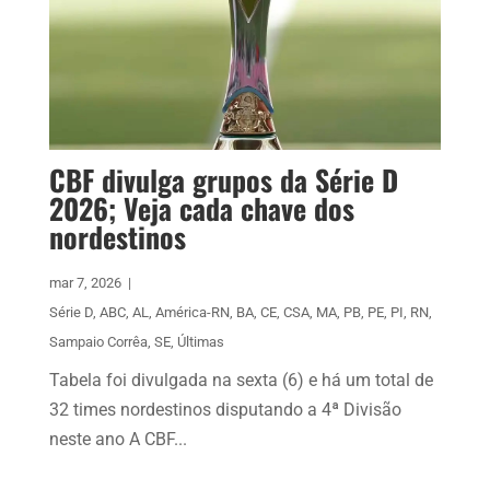
CBF divulga grupos da Série D
2026; Veja cada chave dos
nordestinos
mar 7, 2026
|
Série D
,
ABC
,
AL
,
América-RN
,
BA
,
CE
,
CSA
,
MA
,
PB
,
PE
,
PI
,
RN
,
Sampaio Corrêa
,
SE
,
Últimas
Tabela foi divulgada na sexta (6) e há um total de
32 times nordestinos disputando a 4ª Divisão
neste ano A CBF...