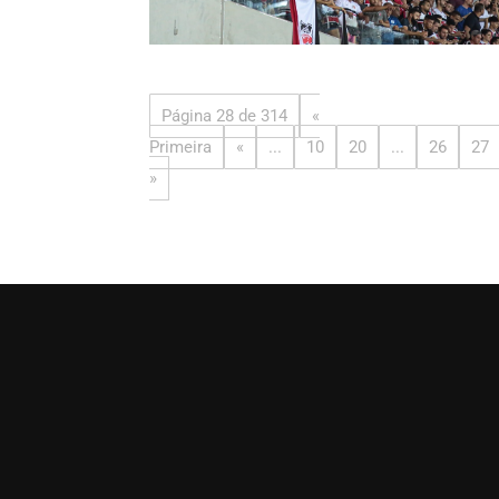
Página 28 de 314
«
Primeira
«
...
10
20
...
26
27
»