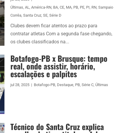
Últimas
,
AL
,
América-RN
,
BA
,
CE
,
MA
,
PB
,
PE
,
PI
,
RN
,
Sampaio
Corrêa
,
Santa Cruz
,
SE
,
Série D
Clubes devem ficar atentos ao prazo para
contratar atletas Com a segunda fase chegando,
os clubes classificados na...
Botafogo-PB x Brusque: tempo
real, onde assistir, horário,
escalações e palpites
jul 28, 2025
|
Botafogo-PB
,
Destaque
,
PB
,
Série C
,
Últimas
Técnico do Santa Cruz explica