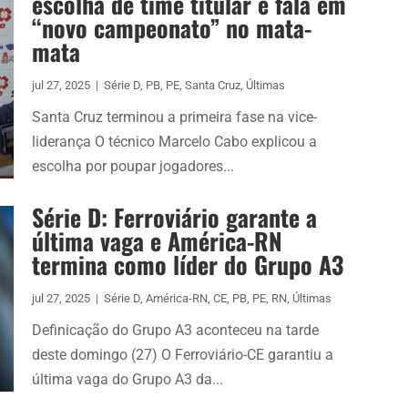
escolha de time titular e fala em
“novo campeonato” no mata-
mata
jul 27, 2025
|
Série D
,
PB
,
PE
,
Santa Cruz
,
Últimas
Santa Cruz terminou a primeira fase na vice-
liderança O técnico Marcelo Cabo explicou a
escolha por poupar jogadores...
Série D: Ferroviário garante a
última vaga e América-RN
termina como líder do Grupo A3
jul 27, 2025
|
Série D
,
América-RN
,
CE
,
PB
,
PE
,
RN
,
Últimas
Definicação do Grupo A3 aconteceu na tarde
deste domingo (27) O Ferroviário-CE garantiu a
última vaga do Grupo A3 da...