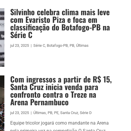
Silvinho celebra clima mais leve
com Evaristo Piza e foca em
classificação do Botafogo-PB na
Série C
jul 23, 2025
|
Série C
,
Botafogo-PB
,
PB
,
Últimas
Com ingressos a partir de R$ 15,
Santa Cruz inicia venda para
confronto contra o Treze na
Arena Pernambuco
jul 23, 2025
|
Últimas
,
PB
,
PE
,
Santa Cruz
,
Série D
Equipe tricolor jogará como mandante na Arena
pela primeira vez na competição O Santa Cruz