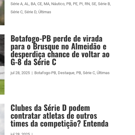
Série A
,
AL
,
BA
,
CE
,
MA
,
Náutico
,
PB
,
PE
,
PI
,
RN
,
SE
,
Série B
,
Série C
,
Série D
,
Últimas
Botafogo-PB perde de virada
para o Brusque no Almeidão e
desperdiça chance de voltar ao
G-8 da Série C
jul 28, 2025
|
Botafogo-PB
,
Destaque
,
PB
,
Série C
,
Últimas
Clubes da Série D podem
contratar atletas de outros
times da competição? Entenda
jul 28, 2025
|