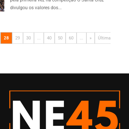
divulgou os valores dos...
28
29
30
...
40
50
60
...
»
Última