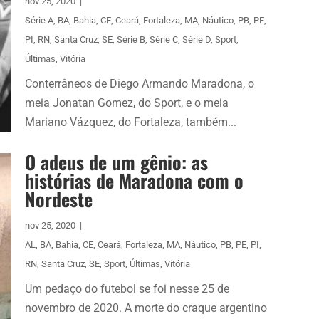
nov 25, 2020
|
Série A
,
BA
,
Bahia
,
CE
,
Ceará
,
Fortaleza
,
MA
,
Náutico
,
PB
,
PE
,
PI
,
RN
,
Santa Cruz
,
SE
,
Série B
,
Série C
,
Série D
,
Sport
,
Últimas
,
Vitória
Conterrâneos de Diego Armando Maradona, o
meia Jonatan Gomez, do Sport, e o meia
Mariano Vázquez, do Fortaleza, também...
O adeus de um gênio: as
histórias de Maradona com o
Nordeste
nov 25, 2020
|
AL
,
BA
,
Bahia
,
CE
,
Ceará
,
Fortaleza
,
MA
,
Náutico
,
PB
,
PE
,
PI
,
RN
,
Santa Cruz
,
SE
,
Sport
,
Últimas
,
Vitória
Um pedaço do futebol se foi nesse 25 de
novembro de 2020. A morte do craque argentino