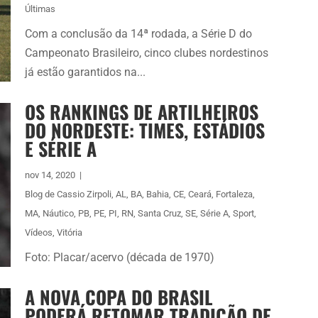
Últimas
Com a conclusão da 14ª rodada, a Série D do
Campeonato Brasileiro, cinco clubes nordestinos
já estão garantidos na...
OS RANKINGS DE ARTILHEIROS
DO NORDESTE: TIMES, ESTÁDIOS
E SÉRIE A
nov 14, 2020
|
Blog de Cassio Zirpoli
,
AL
,
BA
,
Bahia
,
CE
,
Ceará
,
Fortaleza
,
MA
,
Náutico
,
PB
,
PE
,
PI
,
RN
,
Santa Cruz
,
SE
,
Série A
,
Sport
,
Vídeos
,
Vitória
Foto: Placar/acervo (década de 1970)
A NOVA COPA DO BRASIL
PODERÁ RETOMAR TRADIÇÃO DE