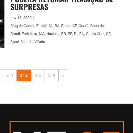
SURPRESAS
nov 13, 2020
|
Blog de Cassio Zirpoli
,
AL
,
BA
,
Bahia
,
CE
,
Ceará
,
Copa do
Brasil
,
Fortaleza
,
MA
,
Náutico
,
PB
,
PE
,
PI
,
RN
,
Santa Cruz
,
SE
,
Sport
,
Vídeos
,
Vitória
311
312
313
314
»