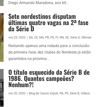
Diego Armando Maradona, aos 60...
Sete nordestinos disputam
últimas quatro vagas na 2ª fase
da Série D
nov 23, 2020
|
BA
,
CE
,
MA
,
PB
,
PE
,
PI
,
RN
,
SE
,
Série D
,
Últimas
Restando apenas uma rodada para a conclusão
da primeira fase, dez clubes do Nordeste já estão
garantidos na próxima...
O título esquecido da Série B de
1986. Quantos campeões?
Nenhum?!
nov 20, 2020
|
Blog de Cassio Zirpoli
,
PB
,
PE
,
Série B
,
Vídeos