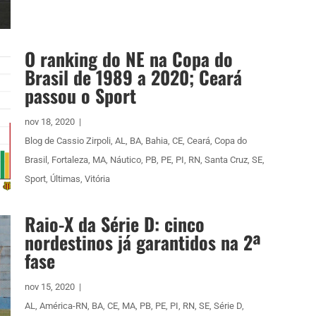
O ranking do NE na Copa do
Brasil de 1989 a 2020; Ceará
passou o Sport
nov 18, 2020
|
Blog de Cassio Zirpoli
,
AL
,
BA
,
Bahia
,
CE
,
Ceará
,
Copa do
Brasil
,
Fortaleza
,
MA
,
Náutico
,
PB
,
PE
,
PI
,
RN
,
Santa Cruz
,
SE
,
Sport
,
Últimas
,
Vitória
Raio-X da Série D: cinco
nordestinos já garantidos na 2ª
fase
nov 15, 2020
|
AL
,
América-RN
,
BA
,
CE
,
MA
,
PB
,
PE
,
PI
,
RN
,
SE
,
Série D
,