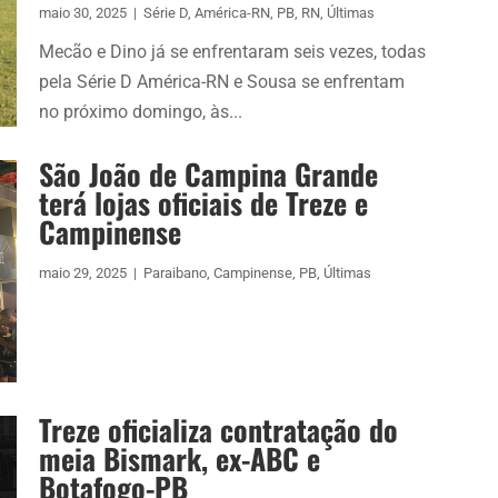
maio 30, 2025
|
Série D
,
América-RN
,
PB
,
RN
,
Últimas
Mecão e Dino já se enfrentaram seis vezes, todas
pela Série D América-RN e Sousa se enfrentam
no próximo domingo, às...
São João de Campina Grande
terá lojas oficiais de Treze e
Campinense
maio 29, 2025
|
Paraibano
,
Campinense
,
PB
,
Últimas
Treze oficializa contratação do
meia Bismark, ex-ABC e
Botafogo-PB