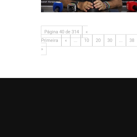
Página 40 de 314
«
Primeira
«
...
10
20
30
...
38
»