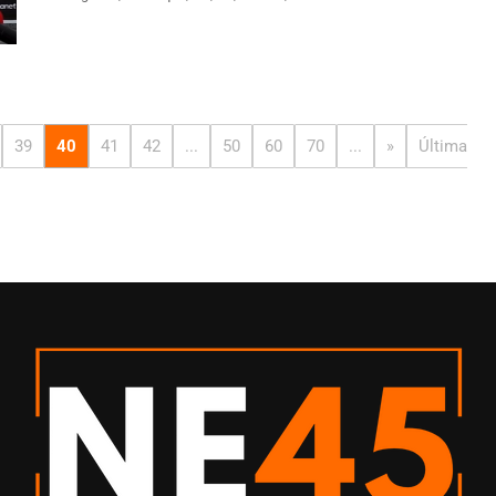
39
40
41
42
...
50
60
70
...
»
Última