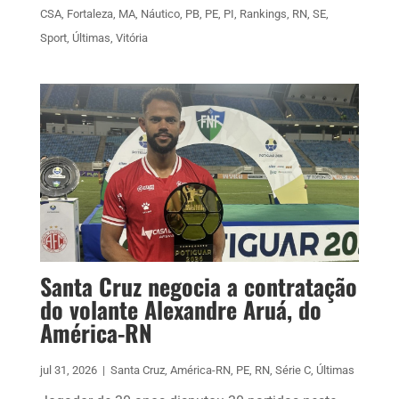
CSA
,
Fortaleza
,
MA
,
Náutico
,
PB
,
PE
,
PI
,
Rankings
,
RN
,
SE
,
Sport
,
Últimas
,
Vitória
Santa Cruz negocia a contratação
do volante Alexandre Aruá, do
América-RN
jul 31, 2026
|
Santa Cruz
,
América-RN
,
PE
,
RN
,
Série C
,
Últimas