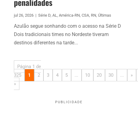
penalidades
jul 26, 2026
|
Série D
,
AL
,
América-RN
,
CSA
,
RN
,
Últimas
Azulão segue sonhando com o acesso na Série D
Dois tradicionais times no Nordeste tiveram
destinos diferentes na tarde...
Página 1 de
325
1
2
3
4
5
...
10
20
30
...
»
»
PUBLICIDADE