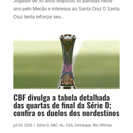
Jogador de 30 anos disputou 30 partidas neste
ano pelo Mecão e interessa ao Santa Cruz O Santa
Cruz tenta reforçar seu...
CBF divulga a tabela detalhada
das quartas de final da Série D;
confira os duelos dos nordestinos
jul 29, 2026
|
Série D
,
ABC
,
AL
,
CSA
,
Destaque
,
RN
,
Últimas