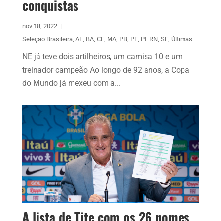
conquistas
nov 18, 2022
|
Seleção Brasileira
,
AL
,
BA
,
CE
,
MA
,
PB
,
PE
,
PI
,
RN
,
SE
,
Últimas
NE já teve dois artilheiros, um camisa 10 e um
treinador campeão Ao longo de 92 anos, a Copa
do Mundo já mexeu com a...
A lista de Tite com os 26 nomes