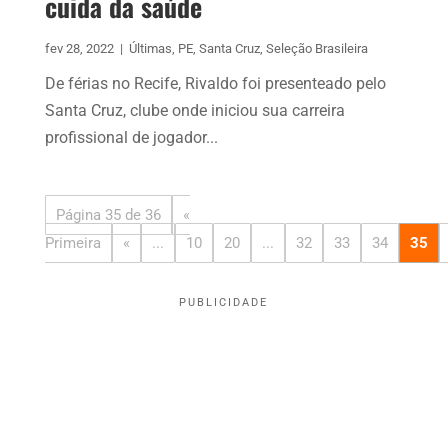
cuida da saúde
fev 28, 2022
|
Últimas
,
PE
,
Santa Cruz
,
Seleção Brasileira
De férias no Recife, Rivaldo foi presenteado pelo
Santa Cruz, clube onde iniciou sua carreira
profissional de jogador...
Página 35 de 36
«
Primeira
«
...
10
20
...
32
33
34
35
PUBLICIDADE