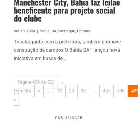
Manchester City, Bahia faz leilão
beneficente para projeto social
do clube
set 10, 2024
|
Bahia
,
BA
,
Destaque
,
Últimas
Tricolor, junto com a prefeitura, também promove
construção de campos O Bahia SAF lançou nova
iniciativa em busca de...
Página 499 de 523
«
Primeira
«
...
10
20
30
...
497
498
49
»
PUBLICIDADE