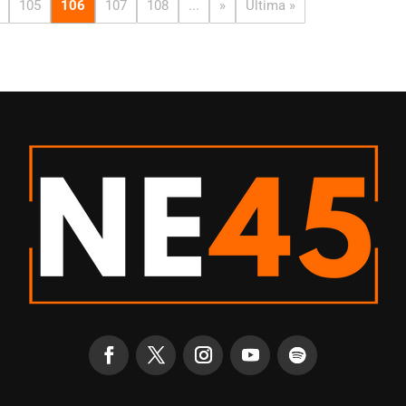
105
106
107
108
...
»
Última »