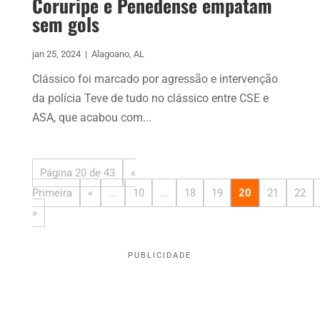
Coruripe e Penedense empatam
sem gols
jan 25, 2024
|
Alagoano
,
AL
Clássico foi marcado por agressão e intervenção
da polícia Teve de tudo no clássico entre CSE e
ASA, que acabou com...
Página 20 de 43
«
Primeira
«
...
10
...
18
19
20
21
22
»
PUBLICIDADE