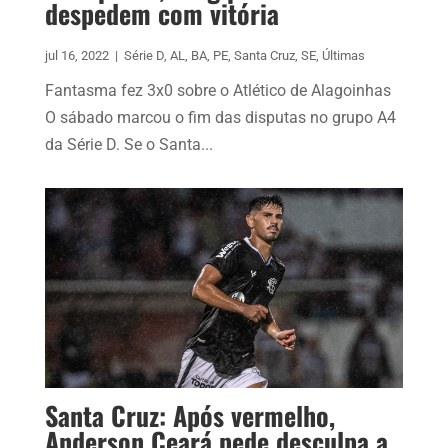
despedem com vitória
jul 16, 2022
|
Série D
,
AL
,
BA
,
PE
,
Santa Cruz
,
SE
,
Últimas
Fantasma fez 3x0 sobre o Atlético de Alagoinhas
O sábado marcou o fim das disputas no grupo A4
da Série D. Se o Santa...
Santa Cruz: Após vermelho,
Anderson Ceará pede desculpa a