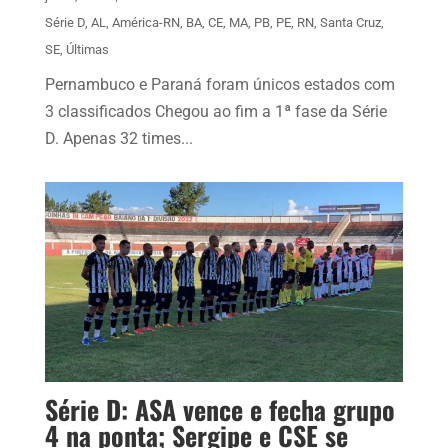
Série D
,
AL
,
América-RN
,
BA
,
CE
,
MA
,
PB
,
PE
,
RN
,
Santa Cruz
,
SE
,
Últimas
Pernambuco e Paraná foram únicos estados com
3 classificados Chegou ao fim a 1ª fase da Série
D. Apenas 32 times...
Série D: ASA vence e fecha grupo
4 na ponta; Sergipe e CSE se