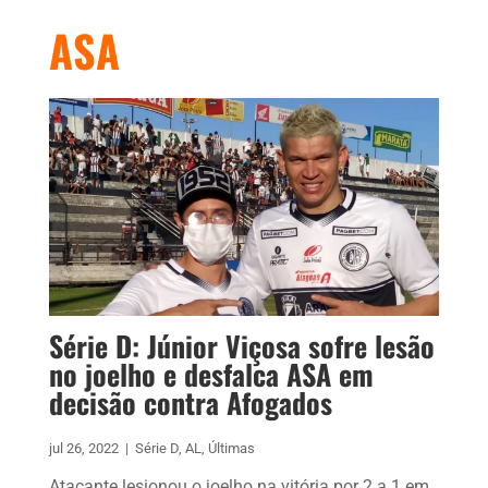
ASA
Série D: Júnior Viçosa sofre lesão
no joelho e desfalca ASA em
decisão contra Afogados
jul 26, 2022
|
Série D
,
AL
,
Últimas
Atacante lesionou o joelho na vitória por 2 a 1 em