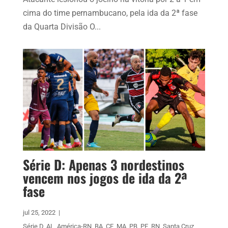
cima do time pernambucano, pela ida da 2ª fase
da Quarta Divisão O...
Série D: Apenas 3 nordestinos
vencem nos jogos de ida da 2ª
fase
jul 25, 2022
|
Série D
,
AL
,
América-RN
,
BA
,
CE
,
MA
,
PB
,
PE
,
RN
,
Santa Cruz
,