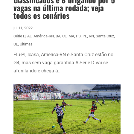
vagas na última rodada; veja
todos os cenários
jul 11, 2022
|
Série D
,
AL
,
América-RN
,
BA
,
CE
,
MA
,
PB
,
PE
,
RN
,
Santa Cruz
,
SE
,
Últimas
Flu-PI, Icasa, América-RN e Santa Cruz estão no
G4, mas sem vaga garantida A Série D vai se
afunilando e chega à...