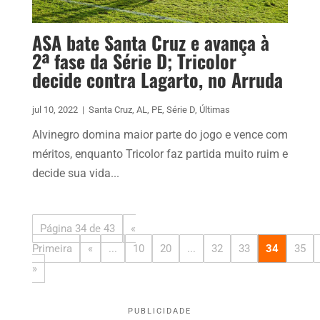
ASA bate Santa Cruz e avança à
2ª fase da Série D; Tricolor
decide contra Lagarto, no Arruda
jul 10, 2022
|
Santa Cruz
,
AL
,
PE
,
Série D
,
Últimas
Alvinegro domina maior parte do jogo e vence com
méritos, enquanto Tricolor faz partida muito ruim e
decide sua vida...
Página 34 de 43
«
Primeira
«
...
10
20
...
32
33
34
35
»
PUBLICIDADE