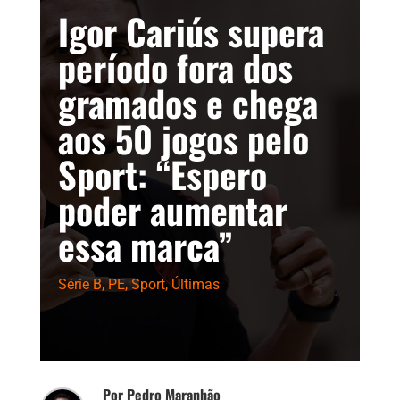
Igor Cariús supera
período fora dos
gramados e chega
aos 50 jogos pelo
Sport: “Espero
poder aumentar
essa marca”
Série B
,
PE
,
Sport
,
Últimas
Por Pedro Maranhão