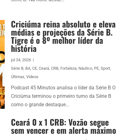
Criciúma reina absoluto e eleva
médias e projeções da Série B.
Tigre é o 8º melhor líder da
história
jul 24, 2026
|
Série B
,
BA
,
CE
,
Ceará
,
CRB
,
Fortaleza
,
Náutico
,
PE
,
Sport
,
Últimas
,
Vídeos
Podcast 45 Minutos analisa o líder da Série B O
Criciúma terminou o primeiro turno da Série B
como o grande destaque...
Ceará 0 x 1 CRB: Vozão segue
sem vencer e em alerta máximo