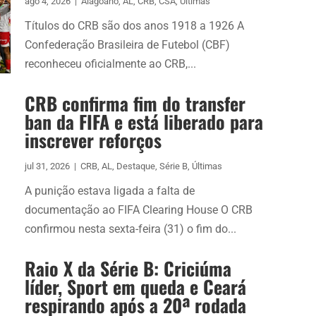
ago 4, 2026
|
Alagoano
,
AL
,
CRB
,
CSA
,
Últimas
Títulos do CRB são dos anos 1918 a 1926 A
Confederação Brasileira de Futebol (CBF)
reconheceu oficialmente ao CRB,...
CRB confirma fim do transfer
ban da FIFA e está liberado para
inscrever reforços
jul 31, 2026
|
CRB
,
AL
,
Destaque
,
Série B
,
Últimas
A punição estava ligada a falta de
documentação ao FIFA Clearing House O CRB
confirmou nesta sexta-feira (31) o fim do...
Raio X da Série B: Criciúma
líder, Sport em queda e Ceará
respirando após a 20ª rodada