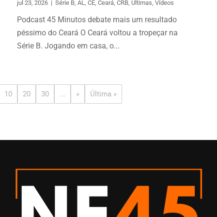
jul 23, 2026
|
Série B
,
AL
,
CE
,
Ceará
,
CRB
,
Últimas
,
Vídeos
Podcast 45 Minutos debate mais um resultado
péssimo do Ceará O Ceará voltou a tropeçar na
Série B. Jogando em casa, o...
10
20
30
...
»
Última »