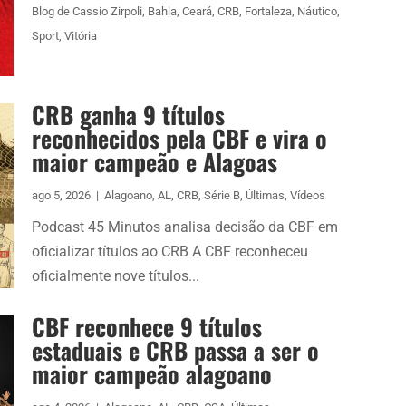
Blog de Cassio Zirpoli
,
Bahia
,
Ceará
,
CRB
,
Fortaleza
,
Náutico
,
Sport
,
Vitória
CRB ganha 9 títulos
reconhecidos pela CBF e vira o
maior campeão e Alagoas
ago 5, 2026
|
Alagoano
,
AL
,
CRB
,
Série B
,
Últimas
,
Vídeos
Podcast 45 Minutos analisa decisão da CBF em
oficializar títulos ao CRB A CBF reconheceu
oficialmente nove títulos...
CBF reconhece 9 títulos
estaduais e CRB passa a ser o
maior campeão alagoano