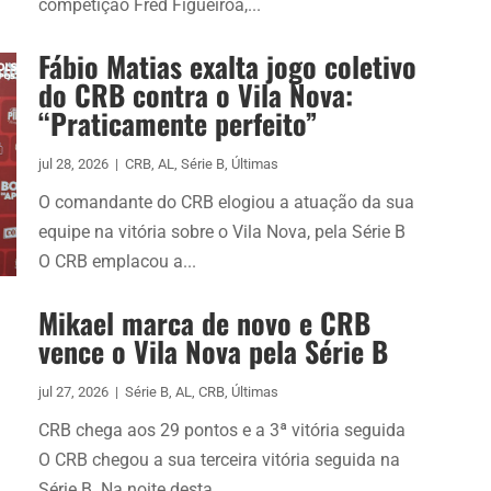
competição Fred Figueiroa,...
Fábio Matias exalta jogo coletivo
do CRB contra o Vila Nova:
“Praticamente perfeito”
jul 28, 2026
|
CRB
,
AL
,
Série B
,
Últimas
O comandante do CRB elogiou a atuação da sua
equipe na vitória sobre o Vila Nova, pela Série B
O CRB emplacou a...
Mikael marca de novo e CRB
vence o Vila Nova pela Série B
jul 27, 2026
|
Série B
,
AL
,
CRB
,
Últimas
CRB chega aos 29 pontos e a 3ª vitória seguida
O CRB chegou a sua terceira vitória seguida na
Série B. Na noite desta...