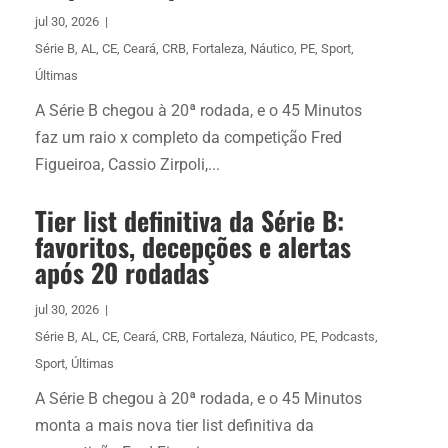
jul 30, 2026
|
Série B
,
AL
,
CE
,
Ceará
,
CRB
,
Fortaleza
,
Náutico
,
PE
,
Sport
,
Últimas
A Série B chegou à 20ª rodada, e o 45 Minutos
faz um raio x completo da competição Fred
Figueiroa, Cassio Zirpoli,...
Tier list definitiva da Série B:
favoritos, decepções e alertas
após 20 rodadas
jul 30, 2026
|
Série B
,
AL
,
CE
,
Ceará
,
CRB
,
Fortaleza
,
Náutico
,
PE
,
Podcasts
,
Sport
,
Últimas
A Série B chegou à 20ª rodada, e o 45 Minutos
monta a mais nova tier list definitiva da