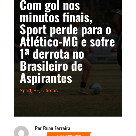
Com gol nos
minutos finais,
Sport perde para o
Atlético-MG e sofre
1ª derrota no
Brasileiro de
Aspirantes
Sport
,
PE
,
Últimas
Por Ruan Ferreira