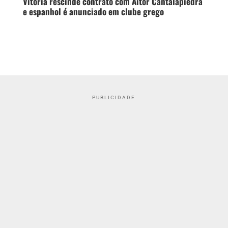
Vitória rescinde contrato com Aitor Cantalapiedra
e espanhol é anunciado em clube grego
PUBLICIDADE