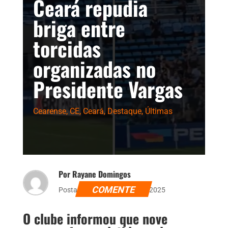
Ceará repudia
briga entre
torcidas
organizadas no
Presidente Vargas
Cearense
,
CE
,
Ceará
,
Destaque
,
Últimas
Por Rayane Domingos
COMENTE
Postado dia 26 de janeiro de 2025
O clube informou que nove