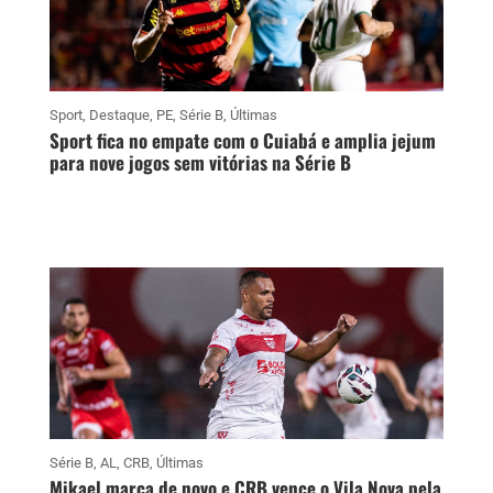
Sport
,
Destaque
,
PE
,
Série B
,
Últimas
Sport fica no empate com o Cuiabá e amplia jejum
para nove jogos sem vitórias na Série B
Série B
,
AL
,
CRB
,
Últimas
Mikael marca de novo e CRB vence o Vila Nova pela