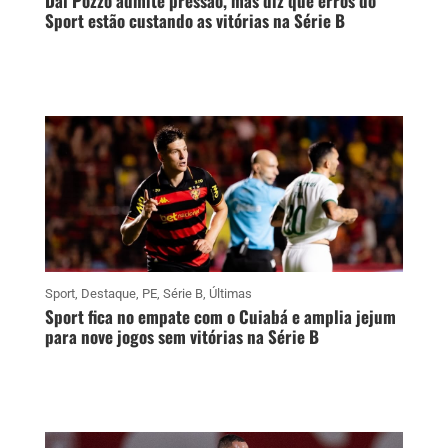
Dal Pozzo admite pressão, mas diz que erros do
Sport estão custando as vitórias na Série B
Sport
,
Destaque
,
PE
,
Série B
,
Últimas
Sport fica no empate com o Cuiabá e amplia jejum
para nove jogos sem vitórias na Série B