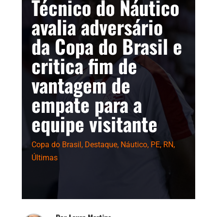
Técnico do Náutico
avalia adversário
da Copa do Brasil e
critica fim de
vantagem de
empate para a
equipe visitante
Copa do Brasil
,
Destaque
,
Náutico
,
PE
,
RN
,
Últimas