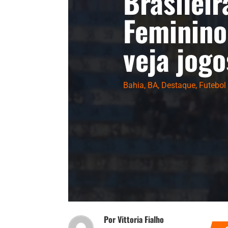
Brasileir
Feminino
veja jogo
Bahia
,
BA
,
Destaque
,
Futebol
Por Vittoria Fialho