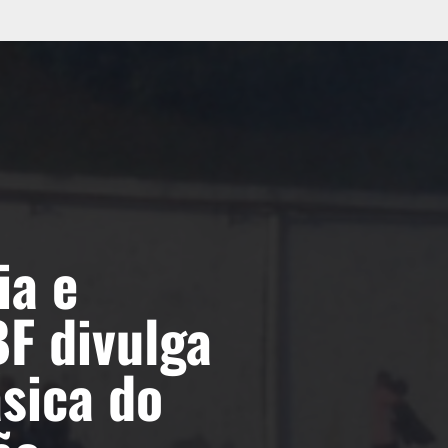
ia e
BF divulga
ásica do