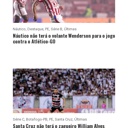
Náutico
,
Destaque
,
PE
,
Série B
,
Últimas
Náutico não terá o volante Wenderson para o jogo
contra o Atlético-GO
Série C
,
Botafogo-PB
,
PE
,
Santa Cruz
,
Últimas
Santa Cruz não terá o zagueiro William Alves