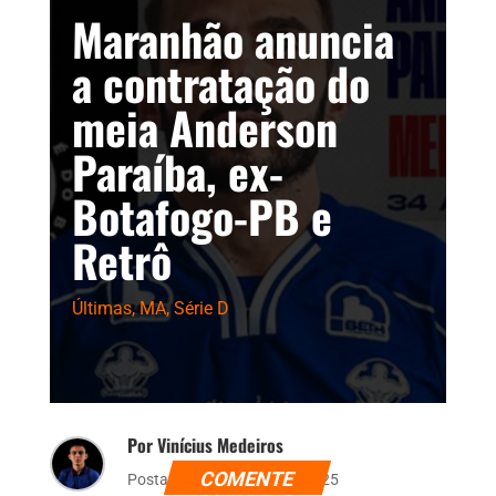
Maranhão anuncia
a contratação do
meia Anderson
Paraíba, ex-
Botafogo-PB e
Retrô
Últimas
,
MA
,
Série D
Por Vinícius Medeiros
COMENTE
Postado dia 7 de maio de 2025