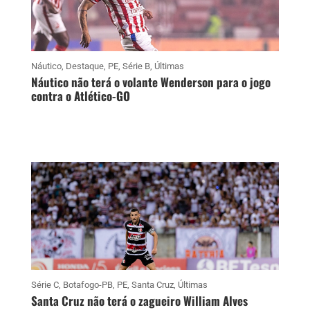
Náutico
,
Destaque
,
PE
,
Série B
,
Últimas
Náutico não terá o volante Wenderson para o jogo
contra o Atlético-GO
Série C
,
Botafogo-PB
,
PE
,
Santa Cruz
,
Últimas
Santa Cruz não terá o zagueiro William Alves