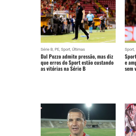
Série B
,
PE
,
Sport
,
Últimas
Sport
,
Dal Pozzo admite pressão, mas diz
Sport
que erros do Sport estão custando
e amp
as vitórias na Série B
sem v