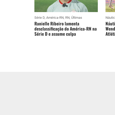
Série D
,
América-RN
,
RN
,
Últimas
Náuti
Ranielle Ribeiro lamenta
Náuti
desclassificação do América-RN na
Wende
Série D e assume culpa
Atlét