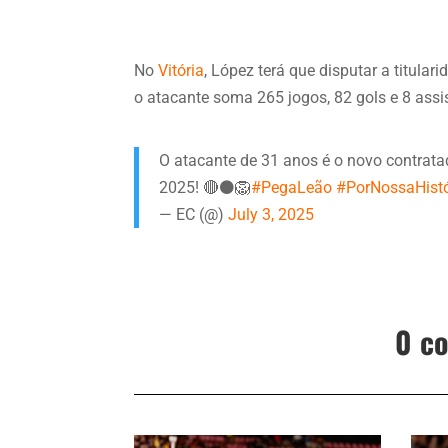
No
Vitória
, López terá que disputar a titula
o atacante soma 265 jogos, 82 gols e 8 assi
O atacante de 31 anos é o novo contrata
2025! 🔴⚫🦁
#PegaLeão
#PorNossaHistó
— EC (@)
July 3, 2025
0 c