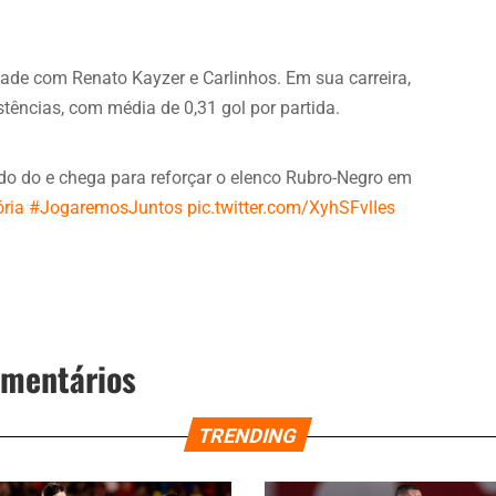
ridade com Renato Kayzer e Carlinhos. Em sua carreira,
stências, com média de 0,31 gol por partida.
do do e chega para reforçar o elenco Rubro-Negro em
ria
#JogaremosJuntos
pic.twitter.com/XyhSFvlIes
omentários
TRENDING