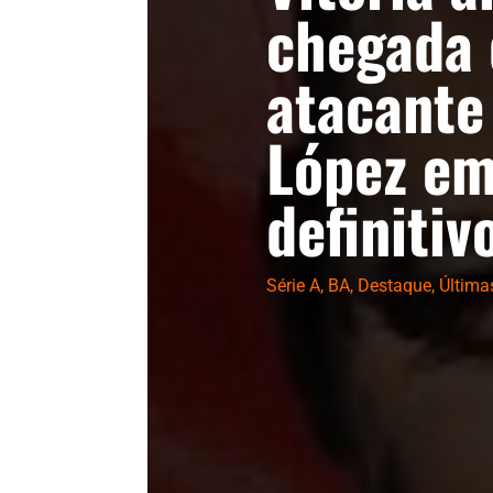
chegada 
atacante
López e
definitiv
Série A
,
BA
,
Destaque
,
Última