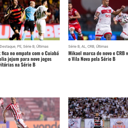
Destaque
,
PE
,
Série B
,
Últimas
Série B
,
AL
,
CRB
,
Últimas
 fica no empate com o Cuiabá
Mikael marca de novo e CRB 
lia jejum para nove jogos
o Vila Nova pela Série B
itórias na Série B