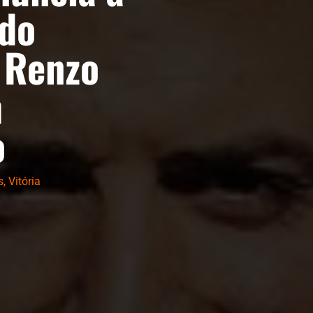
do
 Renzo
m
o
s
,
Vitória