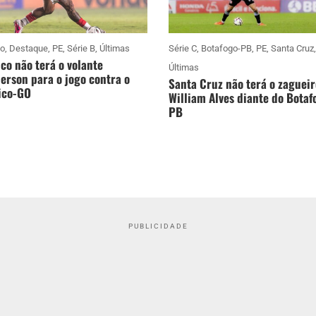
co
,
Destaque
,
PE
,
Série B
,
Últimas
Série C
,
Botafogo-PB
,
PE
,
Santa Cruz
,
co não terá o volante
Últimas
rson para o jogo contra o
Santa Cruz não terá o zagueir
ico-GO
William Alves diante do Botaf
PB
PUBLICIDADE