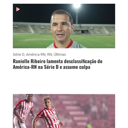
Série D
,
América-RN
,
RN
,
Últimas
Ranielle Ribeiro lamenta desclassificação do
América-RN na Série D e assume culpa