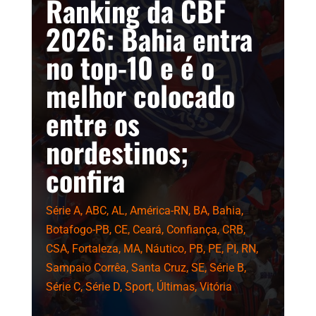
Ranking da CBF
2026: Bahia entra
no top-10 e é o
melhor colocado
entre os
nordestinos;
confira
Série A
,
ABC
,
AL
,
América-RN
,
BA
,
Bahia
,
Botafogo-PB
,
CE
,
Ceará
,
Confiança
,
CRB
,
CSA
,
Fortaleza
,
MA
,
Náutico
,
PB
,
PE
,
PI
,
RN
,
Sampaio Corrêa
,
Santa Cruz
,
SE
,
Série B
,
Série C
,
Série D
,
Sport
,
Últimas
,
Vitória