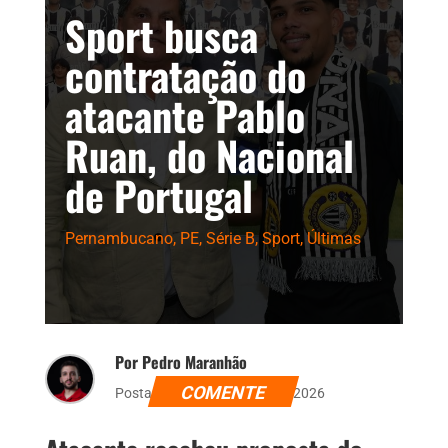
Sport busca
contratação do
atacante Pablo
Ruan, do Nacional
de Portugal
Pernambucano
,
PE
,
Série B
,
Sport
,
Últimas
Por Pedro Maranhão
COMENTE
Postado dia 19 de janeiro de 2026