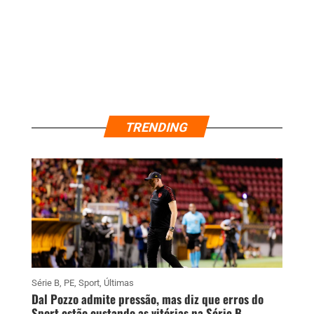
TRENDING
Série B
,
PE
,
Sport
,
Últimas
Dal Pozzo admite pressão, mas diz que erros do
Sport estão custando as vitórias na Série B