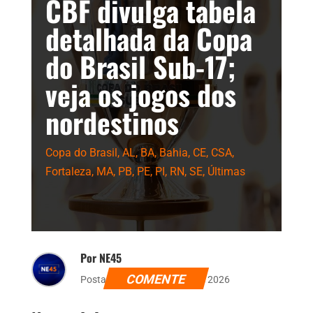
CBF divulga tabela
detalhada da Copa
do Brasil Sub-17;
veja os jogos dos
nordestinos
Copa do Brasil
,
AL
,
BA
,
Bahia
,
CE
,
CSA
,
Fortaleza
,
MA
,
PB
,
PE
,
PI
,
RN
,
SE
,
Últimas
Por NE45
COMENTE
Postado dia 6 de fevereiro de 2026