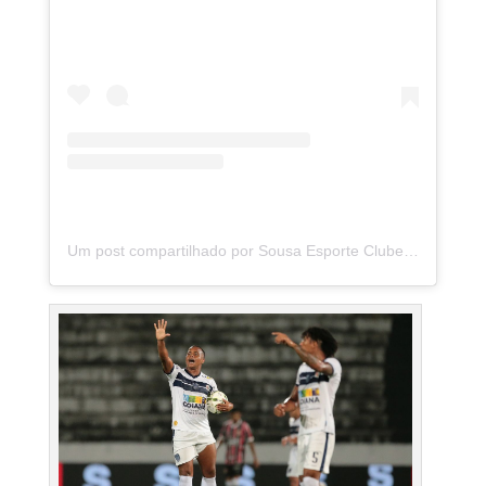
Um post compartilhado por Sousa Esporte Clube (@sousa_ec)