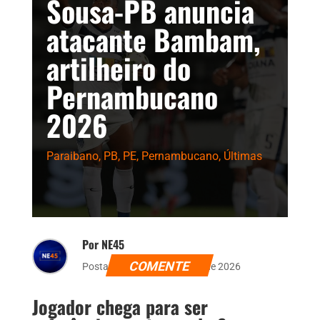
Sousa-PB anuncia
atacante Bambam,
artilheiro do
Pernambucano
2026
Paraibano
,
PB
,
PE
,
Pernambucano
,
Últimas
Por NE45
COMENTE
Postado dia 11 de fevereiro de 2026
Jogador chega para ser