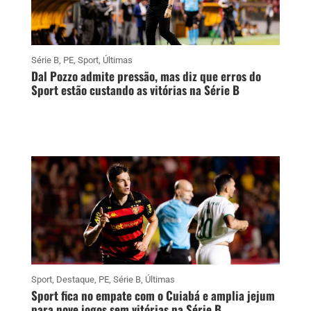
Série B
,
PE
,
Sport
,
Últimas
Dal Pozzo admite pressão, mas diz que erros do
Sport estão custando as vitórias na Série B
Sport
,
Destaque
,
PE
,
Série B
,
Últimas
Sport fica no empate com o Cuiabá e amplia jejum
para nove jogos sem vitórias na Série B