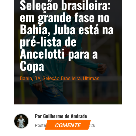
Seleção brasileira:
em grande fase no
Bahia, Juba está na
pré-lista de
Ancelotti para a
Copa
Bahia
,
BA
,
Seleção Brasileira
,
Últimas
Por Guilherme de Andrade
COMENTE
Postado dia 12 de maio de 2026