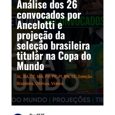
Análise dos 26
convocados por
Ancelotti e
projeção da
seleção brasileira
titular na Copa do
Mundo
AL
,
BA
,
CE
,
MA
,
PB
,
PE
,
PI
,
RN
,
SE
,
Seleção
Brasileira
,
Últimas
,
Vídeos