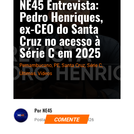
NE45 Entrevista:
Pedro Henriques,
ex-CEO do Santa
Cruz no acesso à
Série C em 2025
Pernambucano
,
PE
,
Santa Cruz
,
Série C
,
Últimas
,
Vídeos
Por NE45
COMENTE
Postado dia 22 de maio de 2026