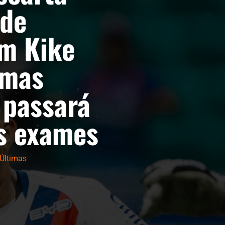
 de
em Kike
 mas
 passará
s exames
Últimas