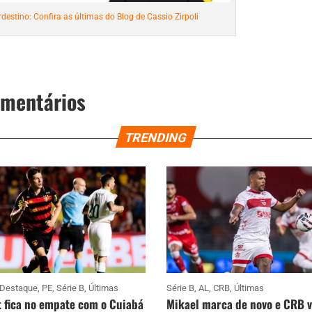
destino: Confira as últimas do Blog de Cassio Zirpoli
omentários
TRENDING
Destaque
,
PE
,
Série B
,
Últimas
Série B
,
AL
,
CRB
,
Últimas
 fica no empate com o Cuiabá
Mikael marca de novo e CRB 