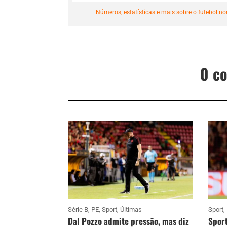
Números, estatísticas e mais sobre o futebol nor
0 c
Série B
,
PE
,
Sport
,
Últimas
Sport
,
Dal Pozzo admite pressão, mas diz
Sport