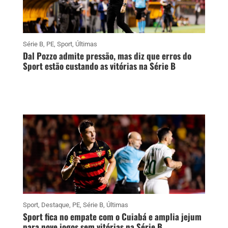
Série B
,
PE
,
Sport
,
Últimas
Dal Pozzo admite pressão, mas diz que erros do
Sport estão custando as vitórias na Série B
Sport
,
Destaque
,
PE
,
Série B
,
Últimas
Sport fica no empate com o Cuiabá e amplia jejum
para nove jogos sem vitórias na Série B