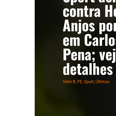
contra H
Anjos po
em Carlo
Pena; ve
detalhes
Série B
,
PE
,
Sport
,
Últimas