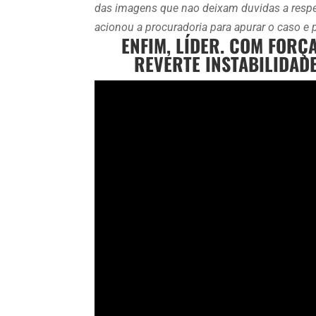
das imagens que nao deixam duvidas a respei
acionou a procuradoria para apurar o caso e 
ENFIM, LÍDER. COM FORÇ
REVERTE INSTABILIDADE