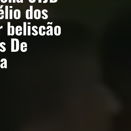
élio dos
r beliscão
s De
ja