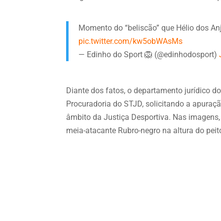
Momento do “beliscão” que Hélio dos An
pic.twitter.com/kw5obWAsMs
— Edinho do Sport 🦁 (@edinhodosport)
Diante dos fatos, o departamento jurídico d
Procuradoria do STJD, solicitando a apuraç
âmbito da Justiça Desportiva. Nas imagens, é
meia-atacante Rubro-negro na altura do peit