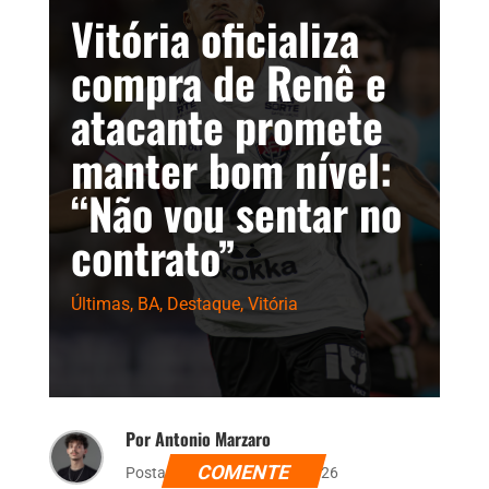
Vitória oficializa
compra de Renê e
atacante promete
manter bom nível:
“Não vou sentar no
contrato”
Últimas
,
BA
,
Destaque
,
Vitória
Por Antonio Marzaro
COMENTE
Postado dia 5 de junho de 2026