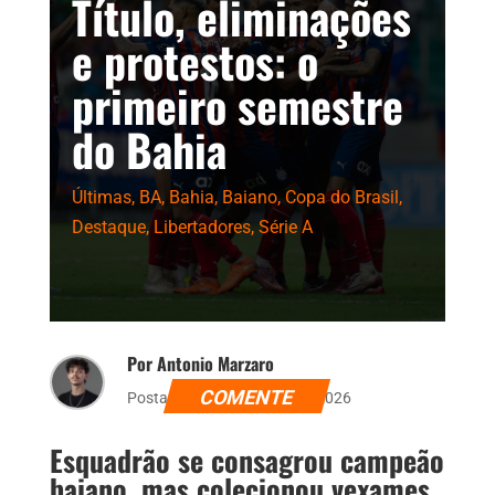
Título, eliminações
e protestos: o
primeiro semestre
do Bahia
Últimas
,
BA
,
Bahia
,
Baiano
,
Copa do Brasil
,
Destaque
,
Libertadores
,
Série A
Por Antonio Marzaro
COMENTE
Postado dia 11 de junho de 2026
Esquadrão se consagrou campeão
baiano, mas colecionou vexames