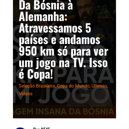
Da Bósnia à
Alemanha:
Atravessamos 5
países e andamos
950 km só para ver
um jogo na TV. Isso
é Copa!
Seleção Brasileira
,
Copa do Mundo
,
Últimas
,
Vídeos